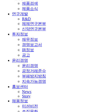
제품검색
제품소식
연구개발
R&D
제제연구본부
신약연구본부
투자정보
재무정보
경영보고서
IR정보
공고
윤리경영
윤리경영
공정거래준수
부패방지방침
지속가능경영
홍보센터
News
Story
채용정보
미션비전
조직문화