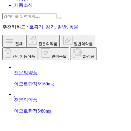
제품소식
추천키워드 :
호흡기
,
감기
,
일반
,
동물
전체
전문의약품
일반의약품
건강기능식품
반려동물
화장품
전문의약품
아모르탄정5/160mg
전문의약품
아모르탄정5/80mg