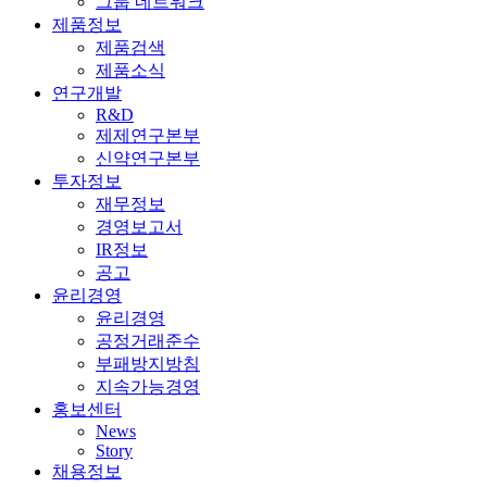
그룹 네트워크
제품정보
제품검색
제품소식
연구개발
R&D
제제연구본부
신약연구본부
투자정보
재무정보
경영보고서
IR정보
공고
윤리경영
윤리경영
공정거래준수
부패방지방침
지속가능경영
홍보센터
News
Story
채용정보