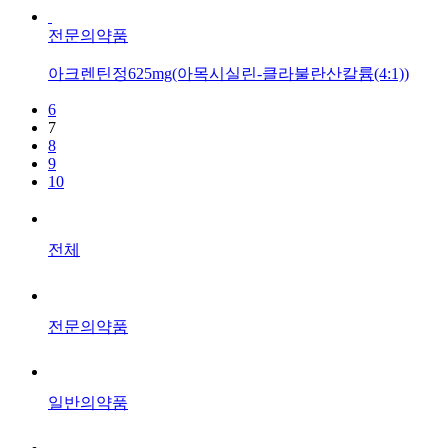
전문의약품
아크렌틴정625mg(아목시실린-클라불란산칼륨(4:1))
6
7
8
9
10
전체
전문의약품
일반의약품