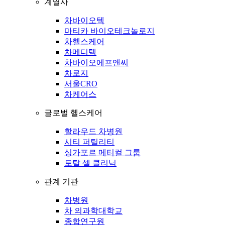
계열사
차바이오텍
마티카 바이오테크놀로지
차헬스케어
차메디텍
차바이오에프앤씨
차로지
서울CRO
차케어스
글로벌 헬스케어
할라우드 차병원
시티 퍼틸리티
싱가포르 메티컬 그룹
토탈 셀 클리닉
관계 기관
차병원
차 의과학대학교
종합연구원