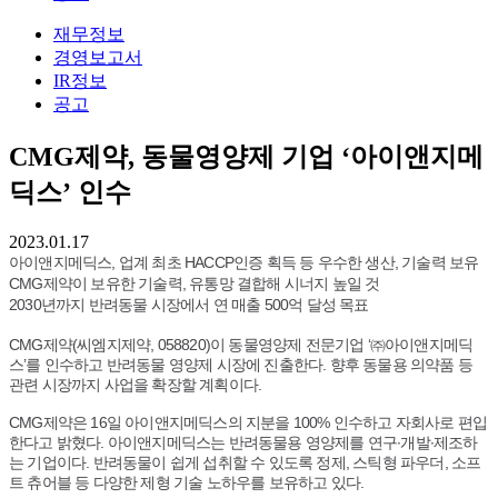
재무정보
경영보고서
IR정보
공고
CMG제약, 동물영양제 기업 ‘아이앤지메
딕스’ 인수
2023.01.17
아이앤지메딕스, 업계 최초 HACCP인증 획득 등 우수한 생산, 기술력 보유
CMG제약이 보유한 기술력, 유통망 결합해 시너지 높일 것
2030년까지 반려동물 시장에서 연 매출 500억 달성 목표
CMG제약(씨엠지제약, 058820)이 동물영양제 전문기업 ‘㈜아이앤지메딕
스’를 인수하고 반려동물 영양제 시장에 진출한다. 향후 동물용 의약품 등
관련 시장까지 사업을 확장할 계획이다.
CMG제약은 16일 아이앤지메딕스의 지분을 100% 인수하고 자회사로 편입
한다고 밝혔다. 아이앤지메딕스는 반려동물용 영양제를 연구∙개발∙제조하
는 기업이다. 반려동물이 쉽게 섭취할 수 있도록 정제, 스틱형 파우더, 소프
트 츄어블 등 다양한 제형 기술 노하우를 보유하고 있다.