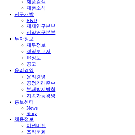
제품검색
제품소식
연구개발
R&D
제제연구본부
신약연구본부
투자정보
재무정보
경영보고서
IR정보
공고
윤리경영
윤리경영
공정거래준수
부패방지방침
지속가능경영
홍보센터
News
Story
채용정보
미션비전
조직문화