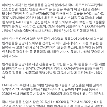
아이앤지메딕스는 반려동물용 영양제 분야에서 국내 최초로 HACCP(위해
요소중점관리업소) 인증을 획득하는 등 높은 수준의 위생 시설을 갖췄다.
또 생산 과정에서 정보통신기술(ICT)를 적용해 생산 효율을 높이는 ‘스마트
공장’ 지원사업에 2021년 업계 최초로 선정돼 시스템을 구축 중이다. 이러
한 우수한 R&D 기술력, 생산능력, 마케팅 노하우로 자체 브랜드 반려동물용
영양제를 개발, 생산하고 있으며, OEM(주문자 상표부착방식), ODM(주문자
개발생산방식), OBM(제조자 브랜드 개발생산) 사업도 진행하고 있다.
이번 인수로 CMG제약은 보유 중인 기술력과 유통망에 아이앤지메딕스의
반려동물용 영양제 노하우를 접목한다. 아이앤지메딕스가 기존 보유한 동
물병원 등 오프라인 채널에 CMG제약이 보유한 홈쇼핑, 오픈마켓 등 온라
인 채널을 결합하는 등 유통망을 확대하면 시너지 효과가 나타날 것으로 기
대하고 있다.
반려동물용 영양제로 시장 진출을 위한 기반을 다진 후, 동물용 의약품 개발
을 진행한다는 방침이다. CMG제약의 강점인 ODF(구강용해필름) 특화 기
술력을 적용해 반려동물의 질병 예방 및 치료제 시장에 도전한다는 계획이
다.
CMG제약 이주형 대표는 “이번 인수는 반려동물 시장 진출을 위한 전략적
투자”라며 “지속적인 신제품 개발과 우수 기업들과의 제휴 등을 통해서
2030년 까지 반려동물 시장에서 연 500억원 매출을 달성하겠다”고 말했다.
국내 반려동물 산업 시장은 2015년 1조 9000억원 규모에서 2027년 6조원
규모로 성장할 것으로 전망된다. 특히 반려동물의 수명이 길어지고 고령화